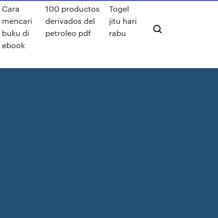
Cara
100 productos
Togel
mencari
derivados del
jitu hari
buku di
petroleo pdf
rabu
ebook