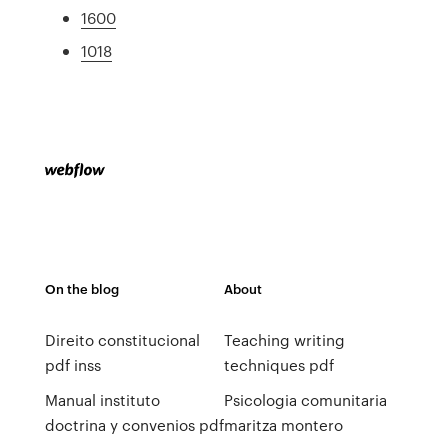
1600
1018
On the blog
About
Direito constitucional
Teaching writing
pdf inss
techniques pdf
Manual instituto
Psicologia comunitaria
doctrina y convenios pdf
maritza montero