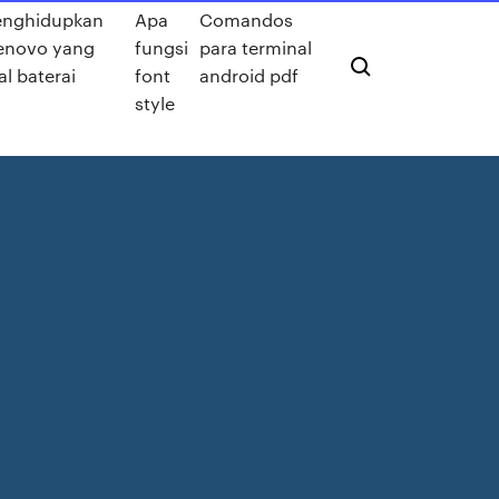
enghidupkan
Apa
Comandos
lenovo yang
fungsi
para terminal
al baterai
font
android pdf
style