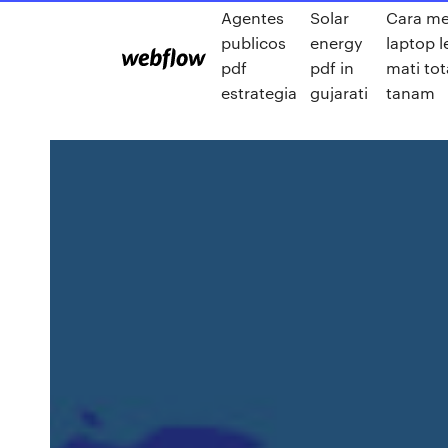
Agentes
Solar
Cara m
publicos
energy
laptop 
pdf
pdf in
mati tot
estrategia
gujarati
tanam