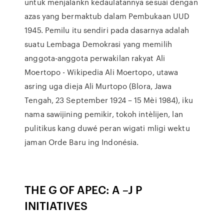
untuk menjalankn kedaulatannya sesuai dengan
azas yang bermaktub dalam Pembukaan UUD
1945. Pemilu itu sendiri pada dasarnya adalah
suatu Lembaga Demokrasi yang memilih
anggota-anggota perwakilan rakyat Ali
Moertopo - Wikipedia Ali Moertopo, utawa
asring uga dieja Ali Murtopo (Blora, Jawa
Tengah, 23 September 1924 – 15 Mèi 1984), iku
nama sawijining pemikir, tokoh intèlijen, lan
pulitikus kang duwé peran wigati mligi wektu
jaman Orde Baru ing Indonésia.
THE G OF APEC: A –J P
INITIATIVES