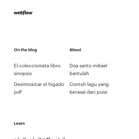
On the blog
About
El coleccionista libro
Doa santo mikael
sinopsis
bantulah
Desintoxicar el higado
Contoh lagu yang
pdf
berasal dari puisi
Learn
البداية والنهاية pdf الوقفية